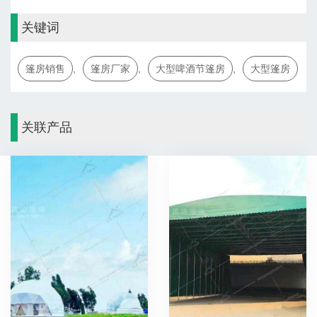
关键词
篷房销售
,
篷房厂家
,
大型啤酒节篷房
,
大型篷房
关联产品