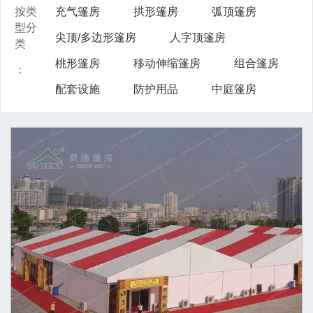
按类
充气篷房
拱形篷房
弧顶篷房
型分
尖顶/多边形篷房
人字顶篷房
类
桃形篷房
移动伸缩篷房
组合篷房
：
配套设施
防护用品
中庭篷房