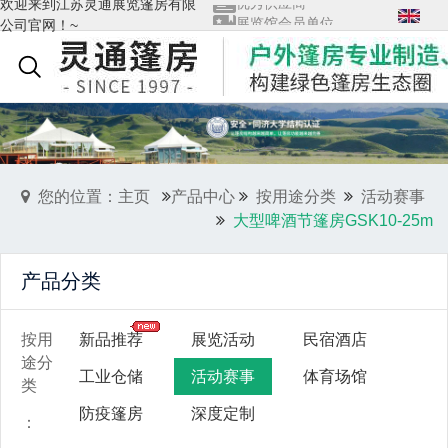
欢迎来到江苏灵通展览篷房有限
展览馆会员单位
公司官网！~
查看全部→
质量管理体系证书
English
您的位置：主页
产品中心
按用途分类
活动赛事
大型啤酒节篷房GSK10-25m
产品分类
按用
新品推荐
展览活动
民宿酒店
途分
工业仓储
活动赛事
体育场馆
类
防疫篷房
深度定制
：