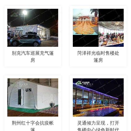
别克汽车巡展充气篷
菏泽祥光临时售楼处
房
篷房
荆州红十字会抗疫帐
灵通倾力呈现，打开
篷
售楼中心绿色新时代