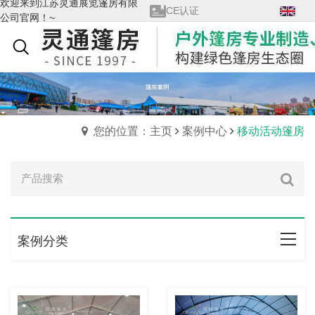
欢迎来到江苏灵通展览篷房有限
CE认证
公司官网！~
查看全部→
GM莱茵认证
English
会展金手指奖Top30
优秀供应商
展览馆会员单位
质量管理体系证书
您的位置：主页
案例中心
移动活动篷房
案例分类