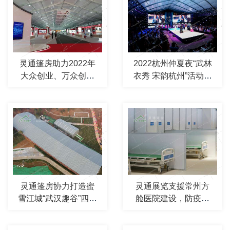
灵通篷房助力2022年
2022杭州仲夏夜“武林
大众创业、万众创新
衣秀 宋韵杭州”活动篷
活动周！
房
灵通篷房协力打造蜜
灵通展览支援常州方
雪江城“武汉趣谷”四季
舱医院建设，防疫篷
滑雪场
房成为疫情有力保障