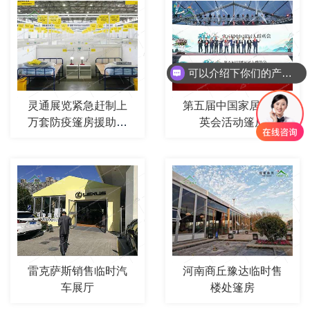
可以介绍下你们的产品么
灵通展览紧急赶制上
第五届中国家居人群
万套防疫篷房援助上
英会活动篷房
海隔离方舱建设
雷克萨斯销售临时汽
河南商丘豫达临时售
车展厅
楼处篷房