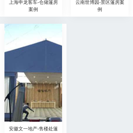
上海申龙客车-仓储篷房
云南世博园-景区篷房案
案例
例
安徽文一地产-售楼处篷