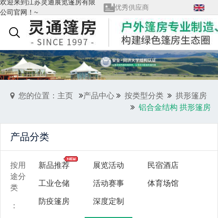
欢迎来到江苏灵通展览篷房有限
优秀供应商
公司官网！~
查看全部→
展览馆会员单位
English
质量管理体系证书
您的位置：主页
产品中心
按类型分类
拱形篷房
铝合金结构 拱形篷房
产品分类
按用
新品推荐
展览活动
民宿酒店
途分
工业仓储
活动赛事
体育场馆
类
防疫篷房
深度定制
：