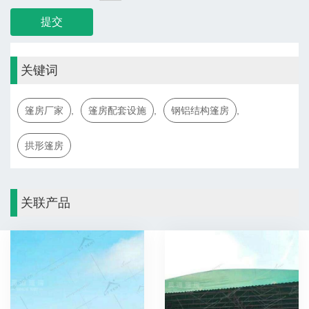
关键词
篷房厂家
,
篷房配套设施
,
钢铝结构篷房
,
拱形篷房
关联产品