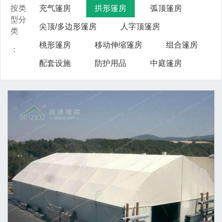
按类
充气篷房
拱形篷房
弧顶篷房
型分
尖顶/多边形篷房
人字顶篷房
类
桃形篷房
移动伸缩篷房
组合篷房
：
配套设施
防护用品
中庭篷房