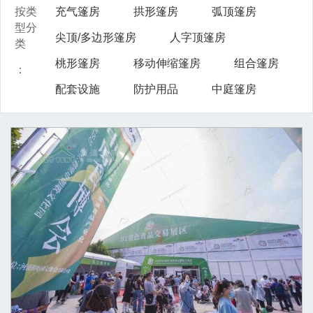
按类
充气篷房
拱形篷房
弧顶篷房
型分
尖顶/多边形篷房
人字顶篷房
类
桃形篷房
移动伸缩篷房
组合篷房
：
配套设施
防护用品
中庭篷房