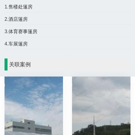
1.售楼处篷房
2.酒店篷房
3.体育赛事篷房
4.车展篷房
关联案例