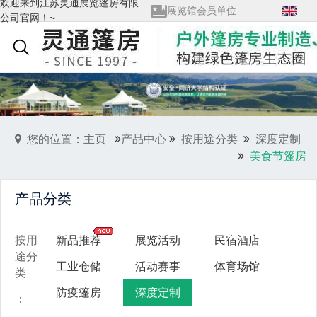
欢迎来到江苏灵通展览篷房有限
质量管理体系证书
公司官网！~
查看全部→
English
您的位置：主页
产品中心
按用途分类
深度定制
美食节篷房
产品分类
按用
新品推荐
展览活动
民宿酒店
途分
工业仓储
活动赛事
体育场馆
类
防疫篷房
深度定制
：