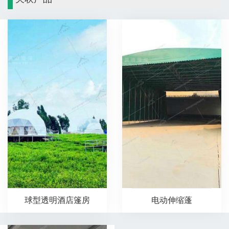
球型透明酒店篷房
电动伸缩蓬