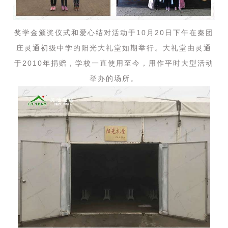
奖学金颁奖仪式和爱心结对活动于10月20日下午在秦团
庄灵通初级中学的阳光大礼堂如期举行。大礼堂由灵通
于2010年捐赠，学校一直使用至今，用作平时大型活动
举办的场所。