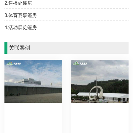
2.售楼处篷房
3.体育赛事篷房
4.活动展览篷房
关联案例