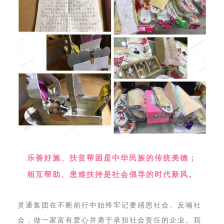
乐善好施、扶贫帮困是中华民族的传统美德；
相互帮助、患难扶持是社会倡导的时代新风。
灵通集团在不断前行中始终牢记要感恩社会、反哺社
会，做一家富有爱心并勇于承担社会责任的企业。我