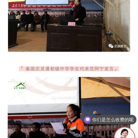
秦团庄灵通初级中学学生代表范阿宁发言
「
」
你们是怎么收费的呢
现在有优惠活动吗