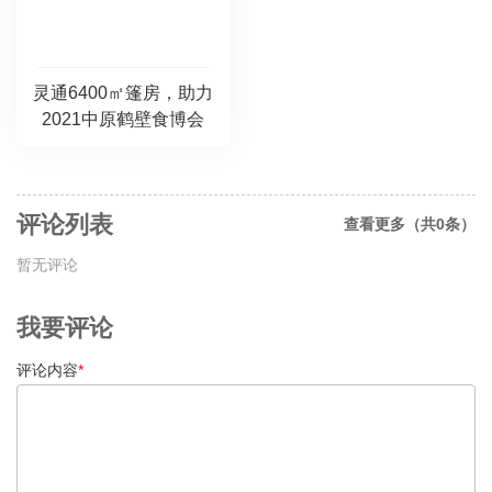
灵通6400㎡篷房，助力
2021中原鹤壁食博会
评论列表
查看更多（共0条）
暂无评论
我要评论
评论内容
*