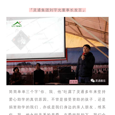
灵通集团刘宇光董事长发言
「
」
简简单单三个字“你、我、他”吐露了灵通多年来坚持
爱心助学的真切原因。不管是接受资助的孩子，还是
捐资助学的我们，亦或是我们身边的亲人朋友，维系
你、我、他永恒关系的是爱，在爱的鼓励下，我们会