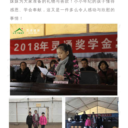
妹妹为大家准备的礼物与善款！小小年纪的孩子懂得
感恩、学会奉献，这又是一件多么令人感动与欣慰的
事情！