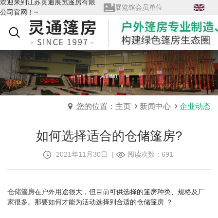
欢迎来到江苏灵通展览篷房有限
展览馆会员单位
公司官网！~
查看全部→
质量管理体系证书
English
您的位置：主页
新闻中心
企业动态
如何选择适合的仓储篷房?
2021年11月30日
|
阅读次数：691
仓储篷房
在户外用途很大，但目前可供选择的篷房种类、规格及厂
家很多。那要如何才能为活动选择到合适的仓储篷房 ？