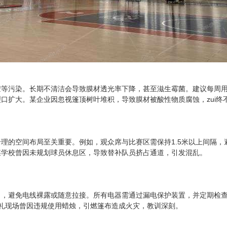
等污染。长期不清洁会导致膜材透光率下降，甚至滋生霉菌。建议每周用软
口扩大。某企业因忽视篷顶树叶堆积，导致膜材被酸性物质腐蚀，zui终
理的空间布局至关重要。例如，观众席与比赛区需保持1.5米以上间隔
某学校曾因未规划球员休息区，导致替补队员挤占通道，引发混乱。
向，避免电线裸露或随意拉接。所有电器需通过漏电保护装置，并定期检
礼现场曾因违规使用蜡烛，引燃篷布造成火灾，教训深刻。