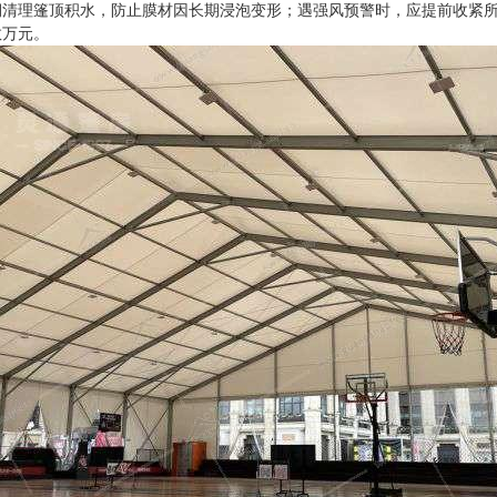
期清理篷顶积水，防止膜材因长期浸泡变形；遇强风预警时，应提前收紧
数万元。