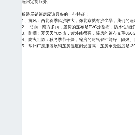
篷房定制服务。
服装展销篷房应该具备的一些特征：
1、抗风：西北春季风沙较大，像北京就有沙尘暴，我们的篷
2、 防雨：南方多雨，篷房的篷布是PVC涂塑布，防水性能
3、防晒：夏天天气炎热，紫外线很强，篷房的篷布克重850
4、防火阻燃：秋冬季节干燥，篷房的耐气候性能好，阻燃、防火，
5、常州广厦服装展销篷房温度耐受度高：篷房承受温度是-3