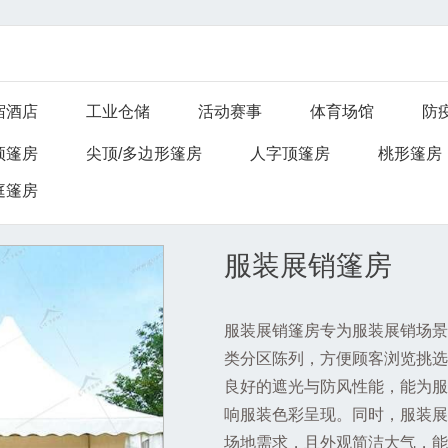
宿酒店
工业仓储
活动赛事
体育场馆
防
顶篷房
尖顶/多边形篷房
人字顶篷房
桃形篷房
庭篷房
服装展销篷房
服装展销篷房专为服装展销场景
类分区陈列，方便顾客浏览挑选
良好的遮光与防风性能，能为服
响服装色彩呈现。同时，服装展
场地需求，且外观简洁大气，能