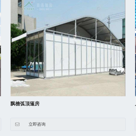
飘檐弧顶篷房
立即咨询