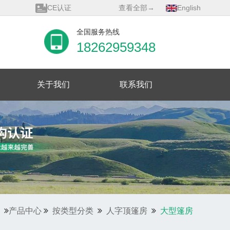
CE认证
查看全部→
English
GM莱茵认证
会展金手指奖Top30
全国服务热线
优秀供应商
18262959348
展览馆会员单位
质量管理体系证书
关于我们
联系我们
产品中心
按类型分类
人字顶篷房
大型篷房