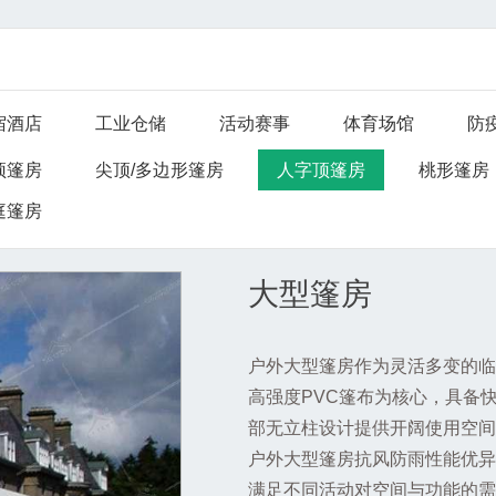
宿酒店
工业仓储
活动赛事
体育场馆
防
顶篷房
尖顶/多边形篷房
人字顶篷房
桃形篷房
庭篷房
大型篷房
户外大型篷房作为灵活多变的临
高强度PVC篷布为核心，具备
部无立柱设计提供开阔使用空间
户外大型篷房抗风防雨性能优异
满足不同活动对空间与功能的需