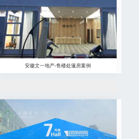
安徽文一地产-售楼处篷房案例