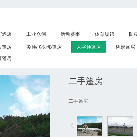
宿酒店
工业仓储
活动赛事
体育场馆
防
顶篷房
尖顶/多边形篷房
人字顶篷房
桃形篷房
庭篷房
二手篷房
二手篷房