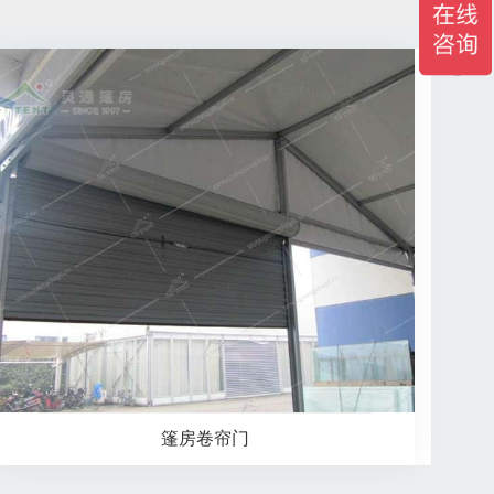
篷房卷帘门