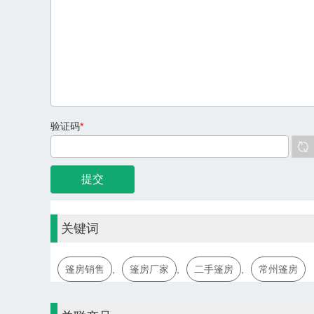
验证码
*
关键词
篷房销售
,
篷房厂家
,
二手篷房
,
常州篷房