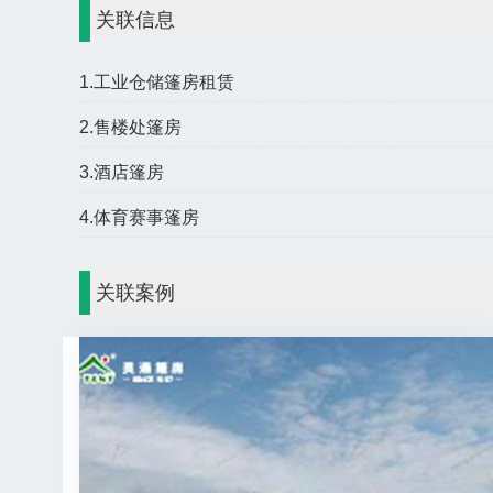
关联信息
1.工业仓储篷房租赁
2.售楼处篷房
3.酒店篷房
4.体育赛事篷房
关联案例