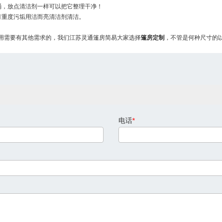
桶，放点清洁剂一样可以把它整理干净！
有重度污垢用洁而亮清洁剂清洁。
用需要有其他需求的，我们江苏灵通篷房简易大家选择
篷房定制
，不管是何种尺寸的
电话
*