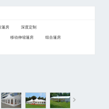
疫篷房
深度定制
移动伸缩篷房
组合篷房