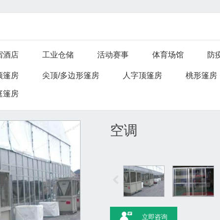
宿酒店
工业仓储
活动赛事
体育场馆
防
顶篷房
尖顶/多边形篷房
人字顶篷房
桃形篷房
庭篷房
空调
立即咨询