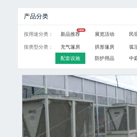
产品分类
按用途分类
：
新品推荐
展览活动
民
按类型分类
：
充气篷房
拱形篷房
弧
配套设施
防护用品
中