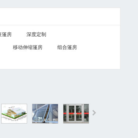
疫篷房
深度定制
移动伸缩篷房
组合篷房