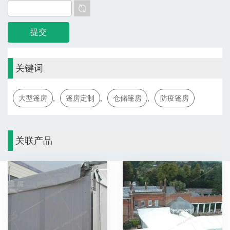
关键词
大型篷房
,
篷房定制
,
仓储篷房
,
防疫篷房
关联产品