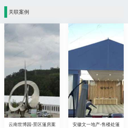
关联案例
云南世博园-景区篷房案
安徽文一地产-售楼处篷