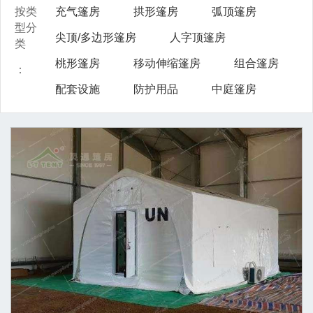
按类
充气篷房
拱形篷房
弧顶篷房
型分
尖顶/多边形篷房
人字顶篷房
类
桃形篷房
移动伸缩篷房
组合篷房
：
配套设施
防护用品
中庭篷房