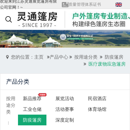
欢迎来到江苏灵通展览篷房有限
质量管理体系证书
公司官网！~
查看全部→
English
您的位置：主页
产品中心
按用途分类
防疫篷房
医疗废物应急篷房
产品分类
按用
新品推荐
展览活动
民宿酒店
途分
工业仓储
活动赛事
体育场馆
类
防疫篷房
深度定制
：