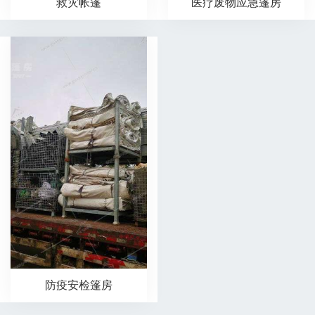
救灾帐篷
医疗废物应急篷房
防疫安检篷房