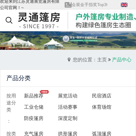
欢迎来到江苏灵通展览篷房有限
会展金手指奖Top30
公司官网！~
查看全部→
优秀供应商
English
展览馆会员单位
质量管理体系证书
您的位置：主页
产品中心
产品分类
按用
新品推荐
展览活动
民宿酒店
途分
工业仓储
活动赛事
体育场馆
类
防疫篷房
深度定制
：
按类
充气篷房
拱形篷房
弧顶篷房