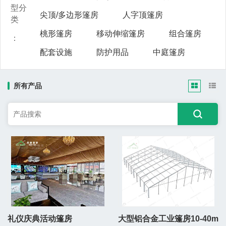
型分
尖顶/多边形篷房
人字顶篷房
类
桃形篷房
移动伸缩篷房
组合篷房
：
配套设施
防护用品
中庭篷房
所有产品
礼仪庆典活动篷房
大型铝合金工业篷房10-40m