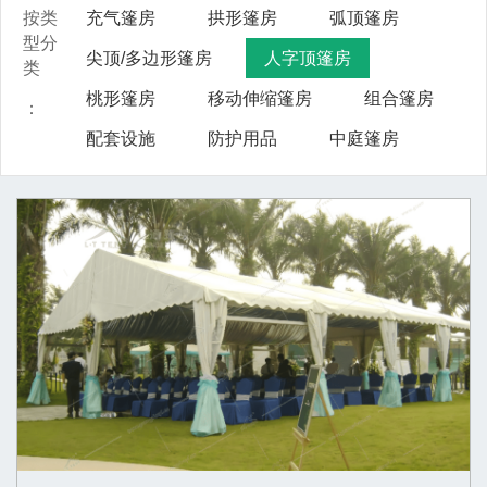
按类
充气篷房
拱形篷房
弧顶篷房
型分
尖顶/多边形篷房
人字顶篷房
类
桃形篷房
移动伸缩篷房
组合篷房
：
配套设施
防护用品
中庭篷房