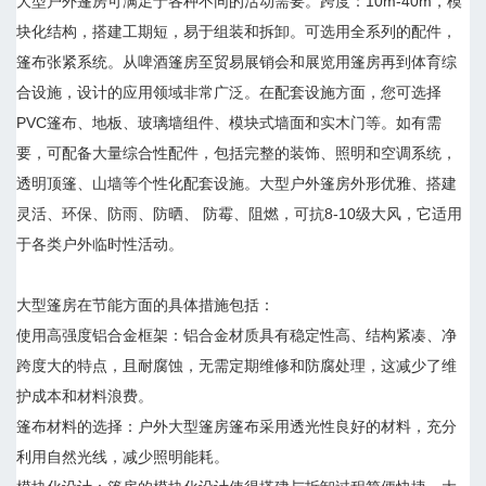
大型户外篷房可满足于各种不同的活动需要。跨度：10m-40m，模
块化结构，搭建工期短，易于组装和拆卸。可选用全系列的配件，
篷布张紧系统。从啤酒篷房至贸易展销会和展览用篷房再到体育综
合设施，设计的应用领域非常广泛。在配套设施方面，您可选择
PVC篷布、地板、玻璃墙组件、模块式墙面和实木门等。如有需
要，可配备大量综合性配件，包括完整的装饰、照明和空调系统，
透明顶篷、山墙等个性化配套设施。大型户外篷房外形优雅、搭建
灵活、环保、防雨、防晒、 防霉、阻燃，可抗8-10级大风，它适用
于各类户外临时性活动。
大型篷房在节能方面的具体措施包括：
使用高强度铝合金框架：铝合金材质具有稳定性高、结构紧凑、净
跨度大的特点，且耐腐蚀，无需定期维修和防腐处理，这减少了维
护成本和材料浪费。
篷布材料的选择：户外大型篷房篷布采用透光性良好的材料，充分
利用自然光线，减少照明能耗。